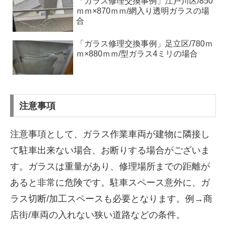
「ガラス修理交換事例」江戸川区/850
ｍｍ×870ｍｍ/網入り透明ガラスの場
合
「ガラス修理交換事例」足立区/780ｍ
ｍ×880ｍｍ/型ガラス4ミリの場合
注意事項
注意事項として、ガラス作業車両が建物に隣接し
て駐車出来ない場合、お断りする場合がございま
す。ガラスは重量があり、修理場所までの距離が
あると非常に危険です。駐車スペース意外に、ガ
ラス切断/加工スペースも必要となります。例→商
店街/車両の入れない狭い道路などの条件。