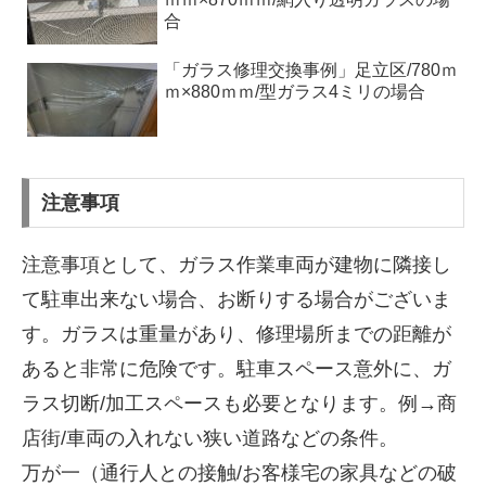
合
「ガラス修理交換事例」足立区/780ｍ
ｍ×880ｍｍ/型ガラス4ミリの場合
注意事項
注意事項として、ガラス作業車両が建物に隣接し
て駐車出来ない場合、お断りする場合がございま
す。ガラスは重量があり、修理場所までの距離が
あると非常に危険です。駐車スペース意外に、ガ
ラス切断/加工スペースも必要となります。例→商
店街/車両の入れない狭い道路などの条件。
万が一（通行人との接触/お客様宅の家具などの破