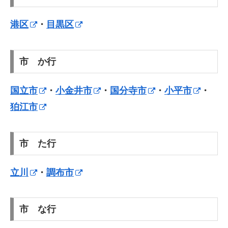
港区
・
目黒区
市 か行
国立市
・
小金井市
・
国分寺市
・
小平市
・
狛江市
市 た行
立川
・
調布市
市 な行