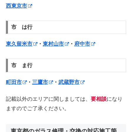
西東京市
市 は行
東久留米市
・
東村山市
・
府中市
市 ま行
町田市
・
三鷹市
・
武蔵野市
記載以外のエリアに関しましては、
要相談
になり
ますのでご了承ください。
東京都のガラス修理・交換の対応施工箇