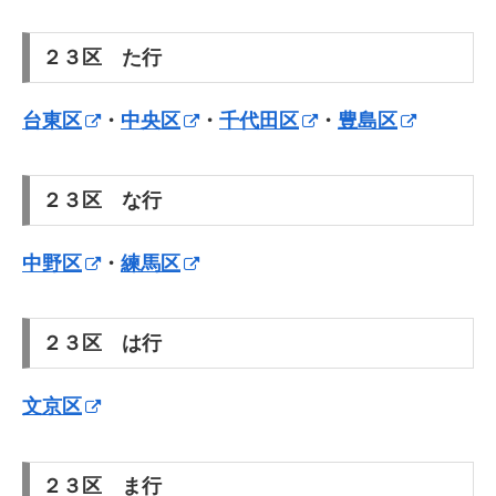
２３区 た行
台東区
・
中央区
・
千代田区
・
豊島区
２３区 な行
中野区
・
練馬区
２３区 は行
文京区
２３区 ま行