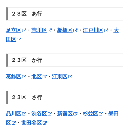
２３区 あ行
足立区
・
荒川区
・
板橋区
・
江戸川区
・
大
田区
２３区 か行
葛飾区
・
北区
・
江東区
２３区 さ行
品川区
・
渋谷区
・
新宿区
・
杉並区
・
墨田
区
・
世田谷区