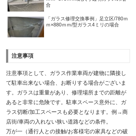
合
「ガラス修理交換事例」足立区/780ｍ
ｍ×880ｍｍ/型ガラス4ミリの場合
注意事項
注意事項として、ガラス作業車両が建物に隣接し
て駐車出来ない場合、お断りする場合がございま
す。ガラスは重量があり、修理場所までの距離が
あると非常に危険です。駐車スペース意外に、ガ
ラス切断/加工スペースも必要となります。例→商
店街/車両の入れない狭い道路などの条件。
万が一（通行人との接触/お客様宅の家具などの破