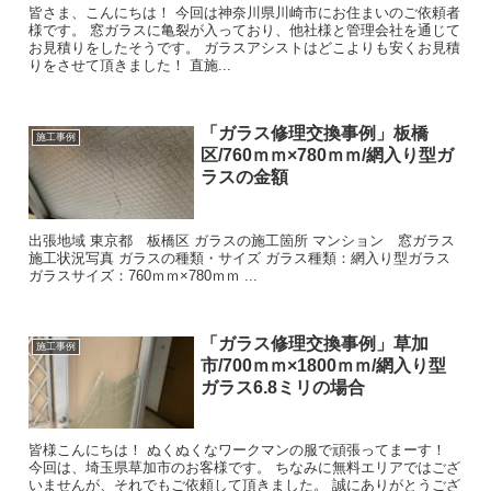
皆さま、こんにちは！ 今回は神奈川県川崎市にお住まいのご依頼者
様です。 窓ガラスに亀裂が入っており、他社様と管理会社を通じて
お見積りをしたそうです。 ガラスアシストはどこよりも安くお見積
りをさせて頂きました！ 直施...
「ガラス修理交換事例」板橋
施工事例
区/760ｍｍ×780ｍｍ/網入り型ガ
ラスの金額
出張地域 東京都 板橋区 ガラスの施工箇所 マンション 窓ガラス
施工状況写真 ガラスの種類・サイズ ガラス種類：網入り型ガラス
ガラスサイズ：760ｍｍ×780ｍｍ ...
「ガラス修理交換事例」草加
施工事例
市/700ｍｍ×1800ｍｍ/網入り型
ガラス6.8ミリの場合
皆様こんにちは！ ぬくぬくなワークマンの服で頑張ってまーす！
今回は、埼玉県草加市のお客様です。 ちなみに無料エリアではござ
いませんが、それでもご依頼して頂きました。 誠にありがとうござ