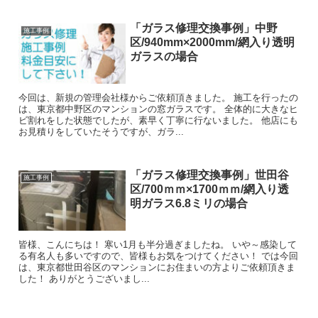
「ガラス修理交換事例」中野
施工事例
区/940mm×2000mm/網入り透明
ガラスの場合
今回は、新規の管理会社様からご依頼頂きました。 施工を行ったの
は、東京都中野区のマンションの窓ガラスです。 全体的に大きなヒ
ビ割れをした状態でしたが、素早く丁寧に行ないました。 他店にも
お見積りをしていたそうですが、ガラ...
「ガラス修理交換事例」世田谷
施工事例
区/700ｍｍ×1700ｍｍ/網入り透
明ガラス6.8ミリの場合
皆様、こんにちは！ 寒い1月も半分過ぎましたね。 いや～感染して
る有名人も多いですので、皆様もお気をつけてください！ では今回
は、東京都世田谷区のマンションにお住まいの方よりご依頼頂きま
した！ ありがとうございまし...