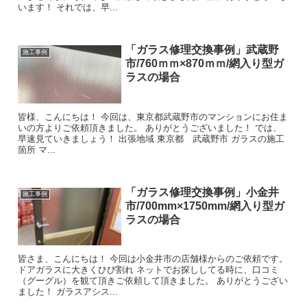
います！ それでは、早...
「ガラス修理交換事例」武蔵野
施工事例
市/760ｍｍ×870ｍｍ/網入り型ガ
ラスの場合
皆様、こんにちは！ 今回は、東京都武蔵野市のマンションにお住ま
いの方よりご依頼頂きました。 ありがとうございました！ では、
早速見ていきましょう！ 出張地域 東京都 武蔵野市 ガラスの施工
箇所 マ...
「ガラス修理交換事例」小金井
施工事例
市/700mm×1750mm/網入り型ガ
ラスの場合
皆さま、こんにちは！ 今回は小金井市の店舗様からのご依頼です。
ドアガラスに大きくひび割れ ネットでお探ししてる時に、口コミ
（グーグル）を観て頂きご依頼して頂きました。 ありがとうござい
ました！ ガラスアシス...