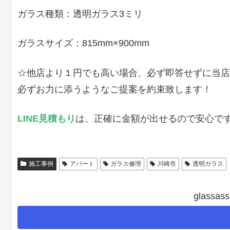
ガラス種類：透明ガラス3ミリ
ガラスサイズ：815mm×900mm
☆他店より１円でも高い場合、必ず即答せずに当店
必ずお力に添うようなご提案を約束致します！
LINE見積もり
は、正確に金額が出せるので安心で
施工事例
アパート
ガラス修理
川崎市
透明ガラス
glass