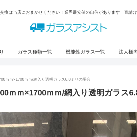
交換は当店におまかせください！業界最安値の自信があります！直請け
り
ガラス種類一覧
機能性ガラス一覧
法人様
0ｍｍ×1700ｍｍ/網入り透明ガラス6.8ミリの場合
0ｍｍ×1700ｍｍ/網入り透明ガラス6.