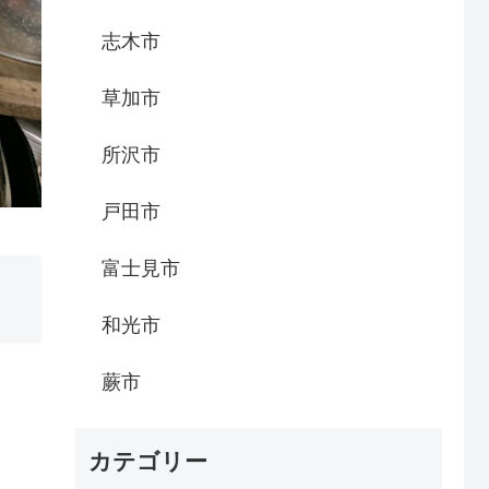
志木市
草加市
所沢市
戸田市
富士見市
和光市
蕨市
カテゴリー