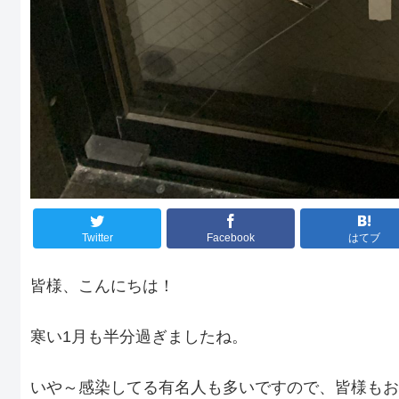
Twitter
Facebook
はてブ
皆様、こんにちは！
寒い1月も半分過ぎましたね。
いや～感染してる有名人も多いですので、皆様もお